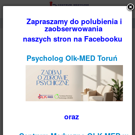
PIELĘGNIARKA POZ
(PIELĘGNIARKA
ŚRODOWISKOWA)
Świadczenia pielęgniarki POZ
obejmują kompleksową opiekę
pielęgniarską nad pacjentem