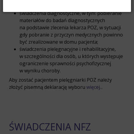
pielęgniarki POZ i w domu pacjenta;
świadczenia diagnostyczne, w tym: pobieranie
materiałów do badań diagnostycznych
na podstawie zlecenia lekarza POZ, w sytuacji
gdy pobranie z przyczyn medycznych powinno
być zrealizowane w domu pacjenta;
świadczenia pielęgnacyjne i rehabilitacyjne,
w szczególności dla osób, u których występuje
ograniczenie sprawności psychofizycznej
w wyniku choroby.
Aby zostać pacjentem pielęgniarki POZ należy
złożyć pisemną deklarację wyboru
więcej...
ŚWIADCZENIA NFZ